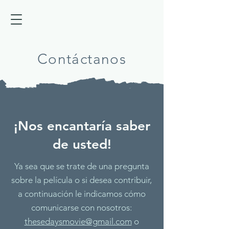
Contáctanos
¡Nos encantaría saber
de usted!
Ya sea que se trate de una pregunta
sobre la película o si desea contribuir,
a continuación le indicamos cómo
comunicarse con nosotros:
thesedaysmovie@gmail.com
o